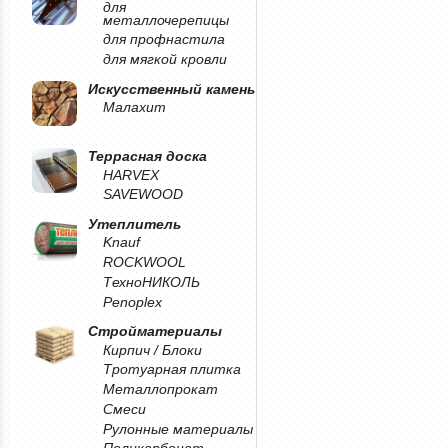
для
металлочерепицы
для профнастила
для мягкой кровли
Искусственный камень
Малахит
Террасная доска
HARVEX
SAVEWOOD
Утеплитель
Knauf
ROCKWOOL
ТехноНИКОЛЬ
Penoplex
Стройматериалы
Кирпич / Блоки
Тротуарная плитка
Металлопрокат
Смеси
Рулонные материалы