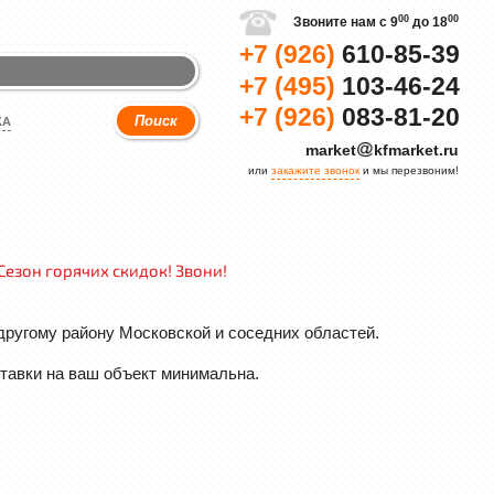
00
00
Звоните нам с 9
до 18
+7 (926)
610-85-39
+7 (495)
103-46-24
+7 (926)
083-81-20
КА
market
kfmarket.ru
или
закажите звонок
и мы перезвоним!
Сезон горячих скидок! Звони!
другому району Московской и соседних областей.
ставки на ваш объект минимальна.