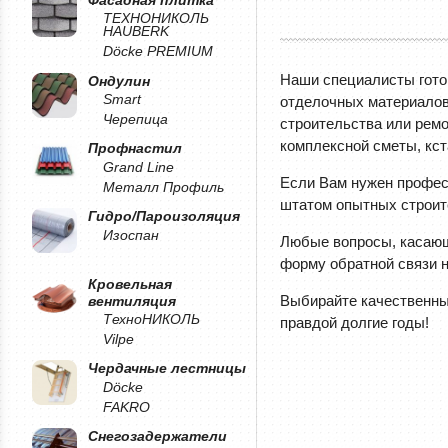
ТЕХНОНИКОЛЬ
HAUBERK
Döcke PREMIUM
Наши специалисты гото
Ондулин
Smart
отделочных материалов.
Черепица
строительства или ремо
комплексной сметы, кст
Профнастил
Grand Line
Если Вам нужен профес
Металл Профиль
штатом опытных строите
Гидро/Пароизоляция
Изоспан
Любые вопросы, касающ
форму обратной связи н
Кровельная
Выбирайте качественные
вентиляция
ТехноНИКОЛЬ
правдой долгие годы!
Vilpe
Чердачные лестницы
Döcke
FAKRO
Снегозадержатели