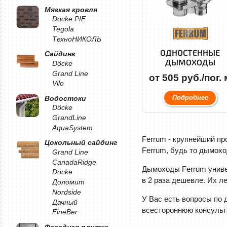
Мягкая кровля
Döcke PIE
Tegola
ТехноНИКОЛЬ
ОДНОСТЕННЫЕ
Сайдинг
ДЫМОХОДЫ
Döcke
Grand Line
от 505 руб./пог. 
Vilo
Подробнее
Водостоки
Döcke
GrandLine
AquaSystem
Ferrum - крупнейший п
Цокольный сайдинг
Ferrum, будь то дымохо
Grand Line
CanadaRidge
Дымоходы Ferrum универ
Döcke
в 2 раза дешевле. Их л
Доломит
Nordside
У Вас есть вопросы по
Дачный
всестороннюю консульт
FineBer
Фасадная плитка