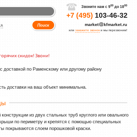
00
00
Звоните нам с 9
до 18
+7 (495)
103-46-32
market
kfmarket.ru
КА
или
закажите звонок
и мы перезвоним!
горячих скидок! Звони!
с доставкой по Раменскому или другому району
сть доставки на ваш объект минимальна.
цы
конструкции из двух стальных труб круглого или овального
 крыши по периметру и крепятся с помощью специальных
ты покрываются слоем порошковой краски.