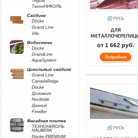
Tegola
ТехноНИКОЛЬ
Сайдинг
Döcke
Grand Line
ДЛЯ
Vilo
МЕТАЛЛОЧЕРЕПИЦ
Водостоки
от 1 662 руб.
Döcke
GrandLine
Подробнее
AquaSystem
Цокольный сайдинг
Grand Line
CanadaRidge
Döcke
Доломит
Nordside
Дачный
FineBer
Фасадная плитка
ТЕХНОНИКОЛЬ
HAUBERK
Döcke PREMIUM