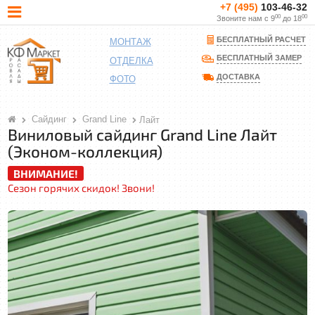
+7 (495)
103-46-32
00
00
Звоните нам с 9
до 18
БЕСПЛАТНЫЙ РАСЧЕТ
МОНТАЖ
БЕСПЛАТНЫЙ ЗАМЕР
ОТДЕЛКА
ДОСТАВКА
ФОТО
Сайдинг
Grand Line
Лайт
Виниловый сайдинг Grand Line Лайт
(Эконом-коллекция)
ВНИМАНИЕ!
Сезон горячих скидок! Звони!