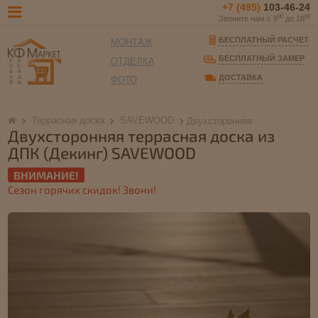
+7 (495)
103-46-24
00
00
Звоните нам с 9
до 18
БЕСПЛАТНЫЙ РАСЧЕТ
МОНТАЖ
БЕСПЛАТНЫЙ ЗАМЕР
ОТДЕЛКА
ДОСТАВКА
ФОТО
Террасная доска
SAVEWOOD
Двухсторонняя
Двухсторонняя террасная доска из
ДПК (Декинг) SAVEWOOD
ВНИМАНИЕ!
Сезон горячих скидок! Звони!