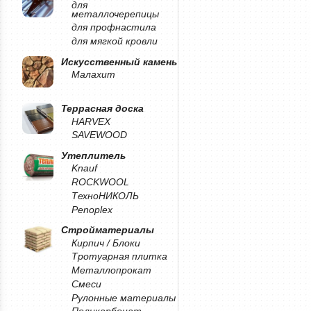
для
металлочерепицы
для профнастила
для мягкой кровли
Искусственный камень
Малахит
Террасная доска
HARVEX
SAVEWOOD
Утеплитель
Knauf
ROCKWOOL
ТехноНИКОЛЬ
Penoplex
Стройматериалы
Кирпич / Блоки
Тротуарная плитка
Металлопрокат
Смеси
Рулонные материалы