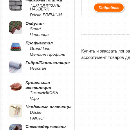
ТЕХНОНИКОЛЬ
Подробнее
HAUBERK
Döcke PREMIUM
Ондулин
Smart
Черепица
Профнастил
Grand Line
Купить и заказать понр
Металл Профиль
ассортимент товаров дл
Гидро/Пароизоляция
Изоспан
Кровельная
вентиляция
ТехноНИКОЛЬ
Vilpe
Чердачные лестницы
Döcke
FAKRO
Снегозадержатели