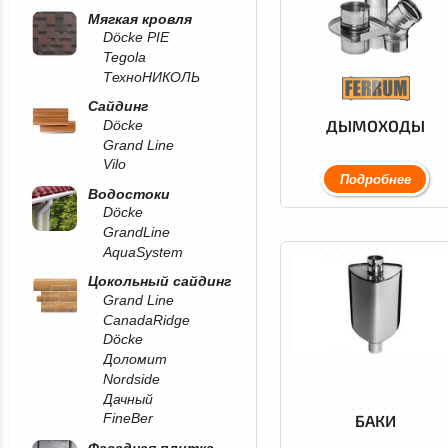
Мягкая кровля
Döcke PIE
Tegola
ТехноНИКОЛЬ
Сайдинг
ДЫМОХОДЫ
Döcke
Grand Line
Vilo
Подробнее
Водостоки
Döcke
GrandLine
AquaSystem
Цокольный сайдинг
Grand Line
CanadaRidge
Döcke
Доломит
Nordside
Дачный
БАКИ
FineBer
Фасадная плитка