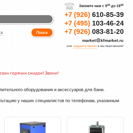
00
00
Звоните нам с 9
до 18
+7 (926)
610-85-39
+7 (495)
103-46-24
+7 (926)
083-81-20
КА
market
kfmarket.ru
или
закажите звонок
и мы перезвоним!
езон горячих скидок! Звони!
пительного оборудования и аксессуаров для бани.
льтацию у наших специалистов по телефонам, указанным