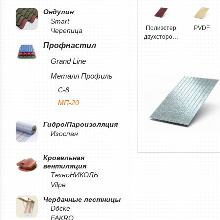
Ондулин
Smart
Полиэстер
PVDF
Черепица
двухсторонний
Профнастил
Grand Line
Металл Профиль
С-8
МП-20
Гидро/Пароизоляция
Изоспан
Кровельная
вентиляция
ТехноНИКОЛЬ
Vilpe
Чердачные лестницы
Döcke
FAKRO