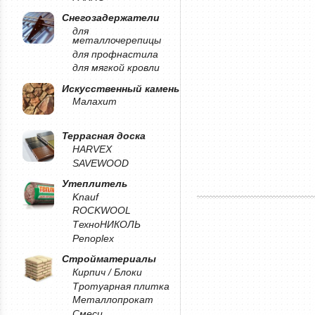
Снегозадержатели
для
металлочерепицы
для профнастила
для мягкой кровли
Искусственный камень
Малахит
Террасная доска
HARVEX
SAVEWOOD
Утеплитель
Knauf
ROCKWOOL
ТехноНИКОЛЬ
Penoplex
Стройматериалы
Кирпич / Блоки
Тротуарная плитка
Металлопрокат
Смеси