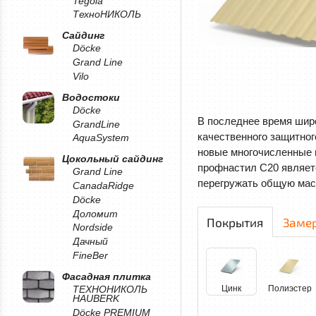
Tegola
ТехноНИКОЛЬ
Сайдинг
Döcke
Grand Line
Vilo
Водостоки
Döcke
В последнее время шир
GrandLine
качественного защитно
AquaSystem
новые многочисленные в
Цокольный сайдинг
профнастил С20 являетс
Grand Line
перегружать общую мас
CanadaRidge
Döcke
Доломит
Покрытия
Заме
Nordside
Дачный
FineBer
Фасадная плитка
Цинк
Полиэстер
ТЕХНОНИКОЛЬ
HAUBERK
Döcke PREMIUM