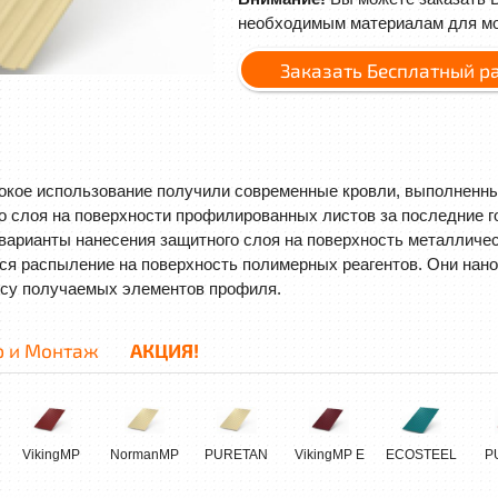
необходимым материалам для мо
Заказать Бесплатный р
окое использование получили современные кровли, выполненны
го слоя на поверхности профилированных листов за последние 
арианты нанесения защитного слоя на поверхность металлическ
я распыление на поверхность полимерных реагентов. Они нанос
су получаемых элементов профиля.
р и Монтаж
АКЦИЯ!
VikingMP
NormanMP
PURETAN
VikingMP E
ECOSTEEL
P