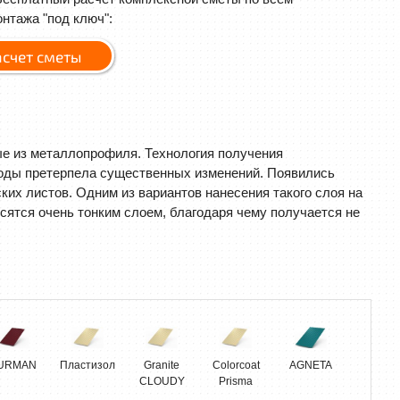
нтажа "под ключ":
асчет сметы
е из металлопрофиля. Технология получения
годы претерпела существенных изменений. Появились
их листов. Одним из вариантов нанесения такого слоя на
ятся очень тонким слоем, благодаря чему получается не
URMAN
Пластизол
Granite
Colorcoat
AGNETA
CLOUDY
Prisma