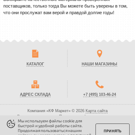
поставщиков, только тогда Вы можете быть уверены в том,
что они прослужат вам верой и правдой долгие годы!
КАТАЛОГ
НАШИ МАГАЗИНЫ
АДРЕС СКЛАДА
+7 (495)
103-46-24
Компания «КФ Маркет» © 2026
Карта сайта
Все права защищены.
Политика конфиденциальности.
Мы используем файлы cookie для
Вся представленная на сайте информация носит справочный характер и
быстрой и удобной работы сайта.
не является публичной офертой!
Продолжая пользоваться нашим
ПРИНЯТЬ
ИП Копылов А. С., ОГРНИП 311505305900014, ИНН 505395656698,