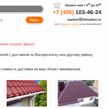
00
00
Звоните нам с 9
до 18
+7 (495)
103-46-24
market
kfmarket.ru
КА
или
закажите звонок
и мы перезвоним!
ячих скидок! Звони!
лей с доставкой по Воскресенску или другому району
 стоимость доставки на ваш объект минимальна.