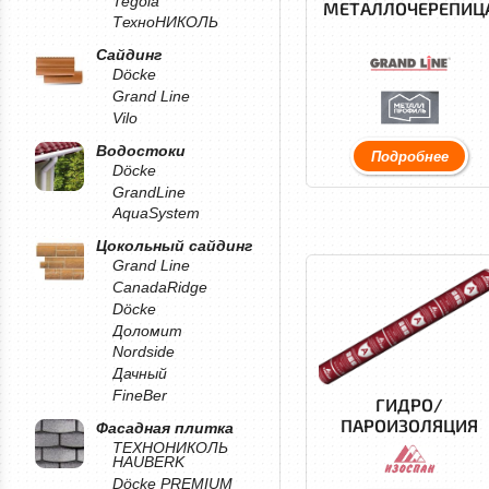
Tegola
МЕТАЛЛОЧЕРЕПИЦ
ТехноНИКОЛЬ
Сайдинг
Döcke
Grand Line
Vilo
Водостоки
Подробнее
Döcke
GrandLine
AquaSystem
Цокольный сайдинг
Grand Line
CanadaRidge
Döcke
Доломит
Nordside
Дачный
FineBer
ГИДРО/
ПАРОИЗОЛЯЦИЯ
Фасадная плитка
ТЕХНОНИКОЛЬ
HAUBERK
Döcke PREMIUM