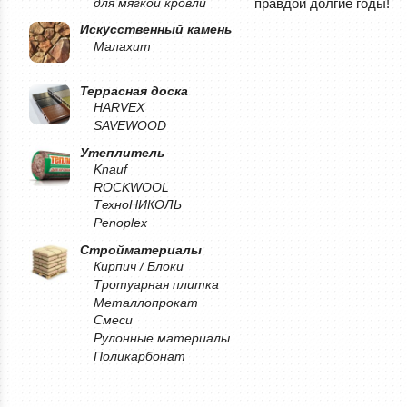
правдой долгие годы!
для мягкой кровли
Искусственный камень
Малахит
Террасная доска
HARVEX
SAVEWOOD
Утеплитель
Knauf
ROCKWOOL
ТехноНИКОЛЬ
Penoplex
Стройматериалы
Кирпич / Блоки
Тротуарная плитка
Металлопрокат
Смеси
Рулонные материалы
Поликарбонат