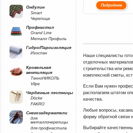
Подробнее
Ондулин
Smart
Черепица
Профнастил
Grand Line
Металл Профиль
Гидро/Пароизоляция
Изоспан
Наши специалисты гото
отделочных материалов.
Кровельная
строительства или ремо
вентиляция
комплексной сметы, кст
ТехноНИКОЛЬ
Vilpe
Если Вам нужен профес
располагаем штатом опы
Чердачные лестницы
Döcke
качества.
FAKRO
Любые вопросы, касающ
Снегозадержатели
форму обратной связи н
для
металлочерепицы
Выбирайте качественные
для профнастила