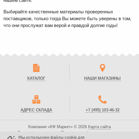
нашем сайте.
Выбирайте качественные материалы проверенных
поставщиков, только тогда Вы можете быть уверены в том,
что они прослужат вам верой и правдой долгие годы!
КАТАЛОГ
НАШИ МАГАЗИНЫ
АДРЕС СКЛАДА
+7 (495)
103-46-32
Компания «КФ Маркет» © 2026
Карта сайта
Все права защищены.
Политика конфиденциальности.
Мы используем файлы cookie для
Вся представленная на сайте информация носит справочный характер и