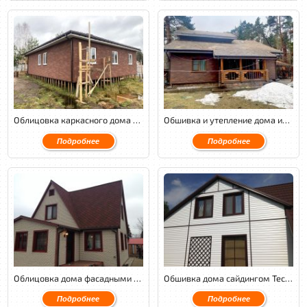
Облицовка каркасного дома фасадной плиткой Хауберг Терракотовый с монтажом ОСП и обустройством вентиляционного зазора
Обшивка и утепление дома из оцилиндрованного бревна фасадной плиткой Хауберг Терракотовый
Подробнее
Подробнее
Облицовка дома фасадными панелями Nailite на металлическом каркасе с утеплением.
Обшивка дома сайдингом Tecos на металлическом каркасе с утеплением в 2 слоя.
Подробнее
Подробнее