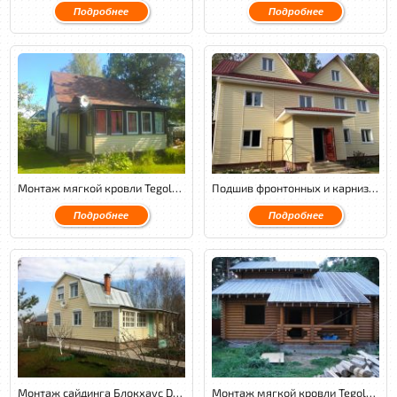
Подробнее
Подробнее
Монтаж мягкой кровли Tegola Nordland классик с утеплением и обустройством венткамеры.
Подшив фронтонных и карнизных свесов софитами Docke, монтаж сайдинга Docke.
Подробнее
Подробнее
Монтаж сайдинга Блокхаус Docke на металлическом каркасе с утеплением.
Монтаж мягкой кровли Tegola Nordland Классик с обустройством венткамеры.