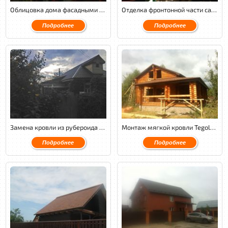
Облицовка дома фасадными панелями Nailite. Монтаж мягкой кровли Tegola Nordland.
Отделка фронтонной части сайдингом Docke на металлическом каркасе.
Подробнее
Подробнее
Замена кровли из рубероида на металлочерепицу GL Quarzit.
Монтаж мягкой кровли Tegola Nordland классик с обустройством венткамеры и монтажом водосточной системы Aquasystem.
Подробнее
Подробнее