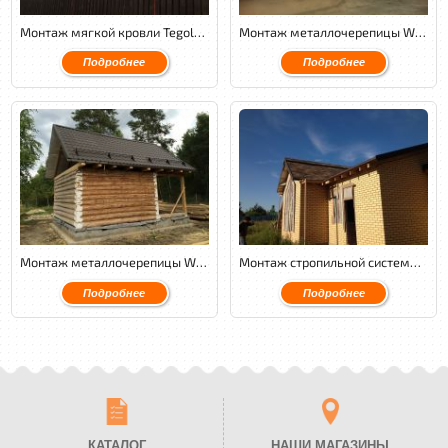
Монтаж мягкой кровли Tegola Nordland классик с утеплением и обустройством венткамеры.
Монтаж металлочерепицы Weckman PuralMatt cовместно с переделкой стропильной системы, обустройством венткамеры и утеплением кровли.
Подробнее
Подробнее
Монтаж металлочерепицы Weckman PuralMatt.
Монтаж стропильной системы, монтаж мягкой кровли Tegola Premium Либерти.
Подробнее
Подробнее
КАТАЛОГ
НАШИ МАГАЗИНЫ