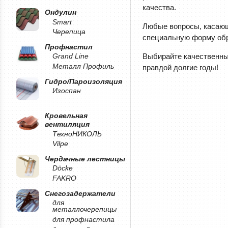
качества.
Ондулин
Smart
Любые вопросы, касающ
Черепица
специальную форму обр
Профнастил
Выбирайте качественные
Grand Line
Металл Профиль
правдой долгие годы!
Гидро/Пароизоляция
Изоспан
Кровельная
вентиляция
ТехноНИКОЛЬ
Vilpe
Чердачные лестницы
Döcke
FAKRO
Снегозадержатели
для
металлочерепицы
для профнастила