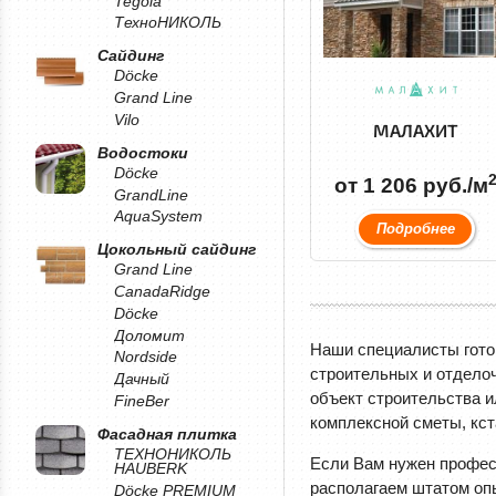
Tegola
ТехноНИКОЛЬ
Сайдинг
Döcke
Grand Line
Vilo
МАЛАХИТ
Водостоки
Döcke
от 1 206 руб./м
GrandLine
AquaSystem
Подробнее
Цокольный сайдинг
Grand Line
CanadaRidge
Döcke
Доломит
Наши специалисты готов
Nordside
строительных и отделоч
Дачный
объект строительства и
FineBer
комплексной сметы, кст
Фасадная плитка
ТЕХНОНИКОЛЬ
Если Вам нужен профес
HAUBERK
располагаем штатом опы
Döcke PREMIUM