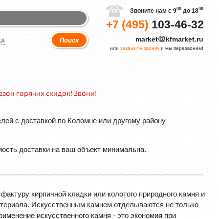
00
00
Звоните нам с 9
до 18
+7 (495)
103-46-32
market
kfmarket.ru
КА
или
закажите звонок
и мы перезвоним!
езон горячих скидок! Звони!
лей с доставкой по Коломне или другому району
мость доставки на ваш объект минимальна.
фактуру кирпичной кладки или колотого природного камня и
атериала. Искусственным камнем отделываются не только
именение искусственного камня - это экономия при