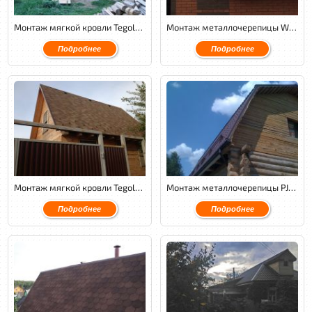
Монтаж мягкой кровли Tegola Nordland Классик с обустройством венткамеры.
Монтаж металлочерепицы Weckman PuralMatt, подшив фронтонных и карнизных свесов софитами Docke.
Подробнее
Подробнее
Монтаж мягкой кровли Tegola Nordland классик совместно с монтажом водосточной системы Docke.
Монтаж металлочерепицы PJR с обустройством венткамеры и монтажом контробрешётки.
Подробнее
Подробнее