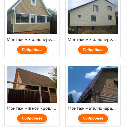
Монтаж металлочерепицы GL Granite с обустройством венткамеры и утеплением кровли.
Монтаж металлочерепицы Weckman PuralMatt c обустройством венткамеры и утеплением кровли.
Подробнее
Подробнее
Монтаж мягкой кровли Tegola Nordland классик совместно с монтажом водосточной системы Docke.
Монтаж металлочерепицы PJR с обустройством венткамеры и монтажом контробрешётки.
Подробнее
Подробнее