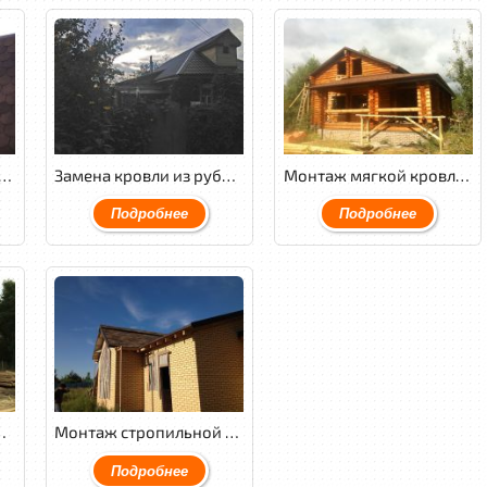
кой кровли Tegola Nordland Антик с обустройством венткамеры.
Замена кровли из рубероида на металлочерепицу GL Quarzit.
Монтаж мягкой кровли Tegola Nordland классик с обустройством венткамеры и монтажом водосточной системы Aquasystem.
Подробнее
Подробнее
 Weckman PuralMatt.
Монтаж стропильной системы, монтаж мягкой кровли Tegola Premium Либерти.
Подробнее