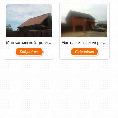
Монтаж мягкой кровли Tegola Nordland классик с утеплением и обустройством венткамеры.
Монтаж металлочерепицы Weckman PuralMatt cовместно с переделкой стропильной системы, обустройством венткамеры и утеплением кровли.
Подробнее
Подробнее