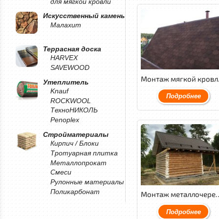
для мягкой кровли
Искусственный камень
Малахит
Террасная доска
HARVEX
SAVEWOOD
Монтаж мяг
Утеплитель
Knauf
Подробнее
ROCKWOOL
ТехноНИКОЛЬ
Penoplex
Стройматериалы
Кирпич / Блоки
Тротуарная плитка
Металлопрокат
Смеси
Рулонные материалы
Поликарбонат
Монтаж металлочерепицы
Подробнее