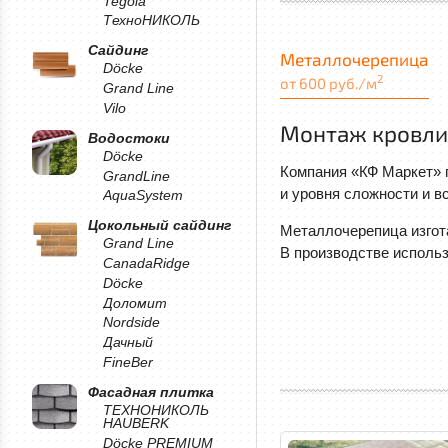
Tegola
ТехноНИКОЛЬ
Сайдинг
Металлочерепица
Döcke
2
от 600 руб./м
Grand Line
Vilo
Монтаж кровли
Водостоки
Döcke
Компания «КФ Маркет» п
GrandLine
и уровня сложности и в
AquaSystem
Цокольный сайдинг
Металлочерепица изгот
Grand Line
В производстве использ
CanadaRidge
Döcke
Доломит
Nordside
Дачный
FineBer
Фасадная плитка
ТЕХНОНИКОЛЬ
HAUBERK
Döcke PREMIUM