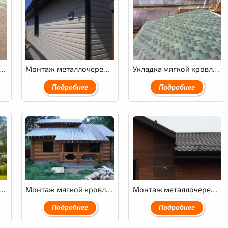
 мягкой кровли Tegola Nordland классик.
Монтаж металлочерепицы GL Granite с обустройством венткамеры и утеплением кровли.
Укладка мягкой кровли Katepal.
Подробнее
Подробнее
 кровли Tegola Nordland классик с утеплением и обустройством венткамеры.
Монтаж мягкой кровли Tegola Nordland Классик с обустройством венткамеры.
Монтаж металлочерепицы Weckman PuralMatt, подшив фронтонных и карнизных свесов софитами Docke.
Подробнее
Подробнее