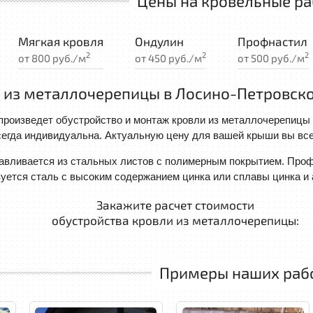
Цены на кровельные р
Мягкая кровля
Ондулин
Профнастил
2
2
2
от 800 руб./м
от 450 руб./м
от 500 руб./м
 из металлочерепицы в Лосино-Петровск
роизведет обустройство и монтаж кровли из металлочерепицы 
сегда индивидуальна. Актуальную цену для вашей крыши вы все
авливается из стальных листов с полимерным покрытием. Проф
уется сталь с высоким содержанием цинка или сплавы цинка и
Закажите расчет стоимости
обустройства кровли из металлочерепицы:
Примеры наших раб