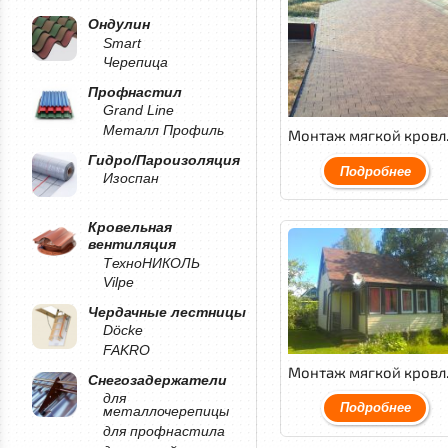
Ондулин
Smart
Черепица
Профнастил
Grand Line
Металл Профиль
Монтаж
Гидро/Пароизоляция
Подробнее
Изоспан
Кровельная
вентиляция
ТехноНИКОЛЬ
Vilpe
Чердачные лестницы
Döcke
FAKRO
Монтаж мягкой
Снегозадержатели
для
Подробнее
металлочерепицы
для профнастила